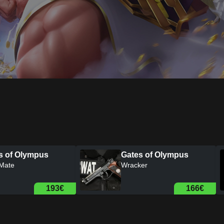
s of Olympus
Gates of Olympus
DiscoMate
186€
193€