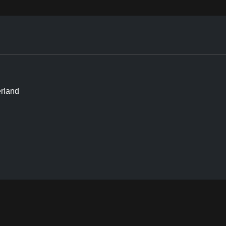
erland
eel
unt benaderen
rland