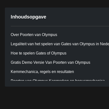
Inhoudsopgave
Over Poorten van Olympus
Legaliteit van het spelen van Gates van Olympus in Ned
Hoe te spelen Gates of Olympus
Gratis Demo Versie Van Poorten van Olympus
Kernmechanica, regels en resultaten
Poorten van Olympus Kenmerken en bonusmechanica
Poorten van Olympus RTP, volatiliteit en Max Winpotenti
Hoe u de poorten van Olympus op verantwoorde wijze k
Gates of Olympus Online Spelen Voor Echt Geld In Nede