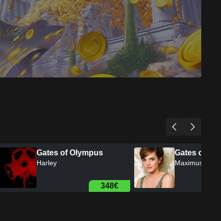
Gates of Olympus
Gates of Ol
Wracker
Harley
166€